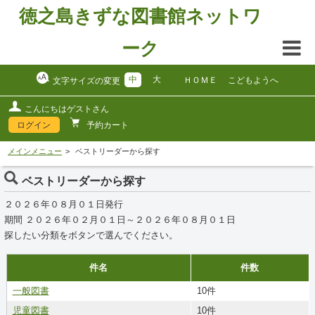
徳之島きずな図書館ネットワ
ーク
中
大
ＨＯＭＥ
こどもようへ
文字サイズの変更
こんにちはゲストさん
ログイン
予約カート
メインメニュー
ベストリーダーから探す
ベストリーダーから探す
２０２６年０８月０１日発行
期間 ２０２６年０２月０１日～２０２６年０８月０１日
探したい分類をボタンで選んでください。
件名
件数
一般図書
10件
児童図書
10件