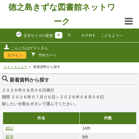
徳之島きずな図書館ネットワ
ーク
中
大
ＨＯＭＥ
こどもようへ
文字サイズの変更
こんにちはゲストさん
ログイン
予約カート
メインメニュー
新着資料から探す
新着資料から探す
２０２６年０８月０６日発行
期間 ２０２６年０７月０６日～２０２６年０８月０６日
探したい分類をボタンで選んでください。
件名
件数
総記
14件
哲学
9件