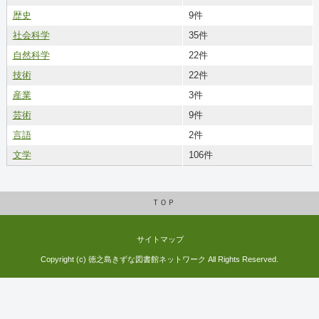
歴史
9件
社会科学
35件
自然科学
22件
技術
22件
産業
3件
芸術
9件
言語
2件
文学
106件
ＴＯＰ
サイトマップ
Copyright (c) 徳之島きずな図書館ネットワーク All Rights Reserved.